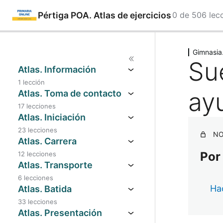
Pértiga POA. Atlas de ejercicios
0 de 506 lec
Saltar
Ant
Sig
eri
uie
al
Gimnasia
or
nte
Su
contenido
Atlas. Información
1 lección
ay
Atlas. Toma de contacto
17 lecciones
Atlas. Iniciación
23 lecciones
NO
Atlas. Carrera
Por
12 lecciones
Atlas. Transporte
6 lecciones
Hac
Atlas. Batida
33 lecciones
Atlas. Presentación