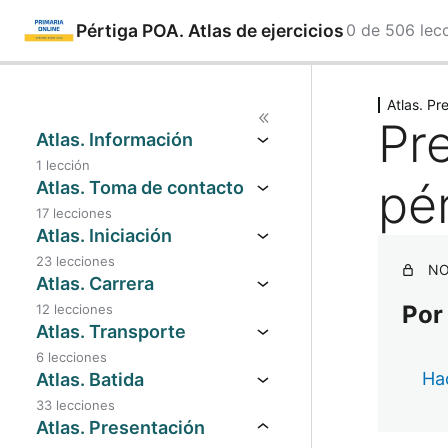
Pértiga POA. Atlas de ejercicios
0 de 506 lec
Saltar
Ant
Sig
eri
uie
al
Atlas. Pr
or
nte
Pr
contenido
Atlas. Información
1 lección
pé
Atlas. Toma de contacto
17 lecciones
Atlas. Iniciación
23 lecciones
NO
Atlas. Carrera
Por
12 lecciones
Atlas. Transporte
6 lecciones
Hac
Atlas. Batida
33 lecciones
Atlas. Presentación