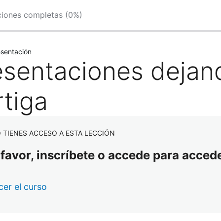
ciones completas (0%)
esentación
esentaciones dejand
rtiga
 TIENES ACCESO A ESTA LECCIÓN
 favor, inscríbete o accede para accede
er el curso