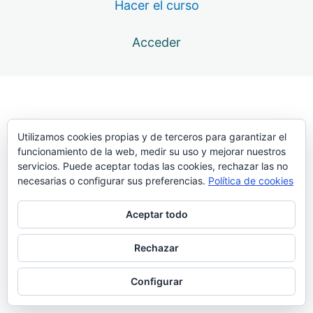
Hacer el curso
12 lecciones
Atlas. Transporte
Acceder
6 lecciones
Atlas. Batida
33 lecciones
Atlas. Presentación
19 lecciones
Atlas. Clavada
Utilizamos cookies propias y de terceros para garantizar el
funcionamiento de la web, medir su uso y mejorar nuestros
servicios. Puede aceptar todas las cookies, rechazar las no
Andar gigante simulando la clavada, con barra en alto
necesarias o configurar sus preferencias.
Política de cookies
Batida paso clavando la pértiga, arrastrando la punta
por el suelo
Aceptar todo
Batida paso simulando la clavada, con un disco de
Rechazar
pesas
Batida y clavada con un trozo de pértiga, a tocar arriba
Configurar
Batidas encadenadas clavando pértiga