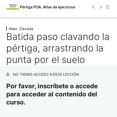
Pértiga POA. Atlas de ejercicios
Saltar
Ant
Sig
eri
uie
al
Atlas. Clavada
or
nte
Batida paso clavando la
contenido
pértiga, arrastrando la
punta por el suelo
Atlas. Información
NO TIENES ACCESO A ESTA LECCIÓN
1 lección
Por favor, inscríbete o accede
Atlas. Toma de contacto
para acceder al contenido del
17 lecciones
Atlas. Iniciación
curso.
23 lecciones
Atlas. Carrera