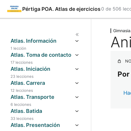
Pértiga POA. Atlas de ejercicios
0 de 506 lec
Saltar
Ant
Sig
eri
uie
al
Gimnasia
or
nte
Ani
contenido
Atlas. Información
1 lección
Atlas. Toma de contacto
NO
17 lecciones
Atlas. Iniciación
Por
23 lecciones
Atlas. Carrera
12 lecciones
Hac
Atlas. Transporte
6 lecciones
Atlas. Batida
33 lecciones
Atlas. Presentación