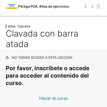
Pértiga POA. Atlas de ejercicios
Saltar
Ant
Sig
eri
uie
al
Atlas. Clavada
or
nte
Clavada con barra
contenido
atada
NO TIENES ACCESO A ESTA LECCIÓN
Por favor, inscríbete o accede
Atlas. Información
para acceder al contenido del
1 lección
Atlas. Toma de contacto
curso.
17 lecciones
Atlas. Iniciación
Hacer el curso
23 lecciones
Atlas. Carrera