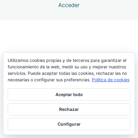
Acceder
12 lecciones
Atlas. Transporte
6 lecciones
Atlas. Batida
33 lecciones
Atlas. Presentación
19 lecciones
Atlas. Clavada
Utilizamos cookies propias y de terceros para garantizar el
funcionamiento de la web, medir su uso y mejorar nuestros
servicios. Puede aceptar todas las cookies, rechazar las no
Andar gigante simulando la clavada, con barra en alto
necesarias o configurar sus preferencias.
Política de cookies
Batida paso clavando la pértiga, arrastrando la punta
por el suelo
Aceptar todo
Batida paso simulando la clavada, con un disco de
Rechazar
pesas
Batida y clavada con un trozo de pértiga, a tocar arriba
Configurar
Batidas encadenadas clavando pértiga