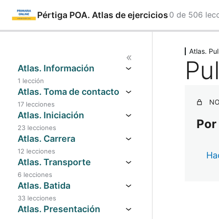
Pértiga POA. Atlas de ejercicios
0 de 506 lec
Saltar
Ant
Sig
eri
uie
al
Atlas. Pu
or
nte
Pu
contenido
Atlas. Información
1 lección
Atlas. Toma de contacto
NO
17 lecciones
Atlas. Iniciación
Por
23 lecciones
Atlas. Carrera
12 lecciones
Hac
Atlas. Transporte
6 lecciones
Atlas. Batida
33 lecciones
Atlas. Presentación