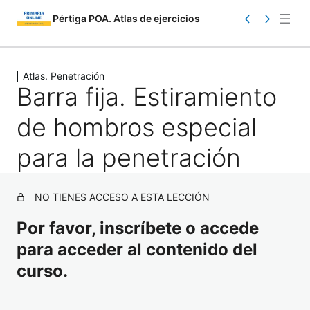
Pértiga POA. Atlas de ejercicios
Saltar
Ant
Sig
eri
uie
al
Atlas. Penetración
or
nte
Barra fija. Estiramiento
contenido
de hombros especial
para la penetración
Atlas. Información
NO TIENES ACCESO A ESTA LECCIÓN
1 lección
Por favor, inscríbete o accede
Atlas. Toma de contacto
para acceder al contenido del
17 lecciones
Atlas. Iniciación
curso.
23 lecciones
Atlas. Carrera