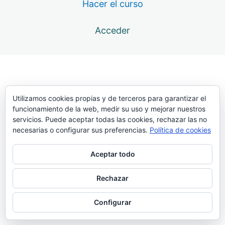
Hacer el curso
12 lecciones
Atlas. Transporte
Acceder
6 lecciones
Atlas. Batida
33 lecciones
Atlas. Presentación
19 lecciones
Atlas. Clavada
Utilizamos cookies propias y de terceros para garantizar el
funcionamiento de la web, medir su uso y mejorar nuestros
69 lecciones
servicios. Puede aceptar todas las cookies, rechazar las no
Atlas. Penetración
necesarias o configurar sus preferencias.
Política de cookies
Clavada con barra deslizante
Aceptar todo
Entrada. Rígida. Con 4-6 pasos. Elástico frenante a los
hombros
Rechazar
Entradas con carreras cortas (hasta 6 pasos), doblando.
Configurar
Elástico resistente en la pértiga