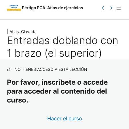
Pértiga POA. Atlas de ejercicios
Saltar
Ant
Sig
eri
uie
al
Atlas. Clavada
or
nte
Entradas doblando con
contenido
1 brazo (el superior)
NO TIENES ACCESO A ESTA LECCIÓN
Por favor, inscríbete o accede
Atlas. Información
para acceder al contenido del
1 lección
Atlas. Toma de contacto
curso.
17 lecciones
Atlas. Iniciación
Hacer el curso
23 lecciones
Atlas. Carrera