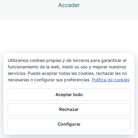
Acceder
12 lecciones
Atlas. Transporte
6 lecciones
Atlas. Batida
33 lecciones
Atlas. Presentación
19 lecciones
Atlas. Clavada
Utilizamos cookies propias y de terceros para garantizar el
funcionamiento de la web, medir su uso y mejorar nuestros
servicios. Puede aceptar todas las cookies, rechazar las no
Andar gigante simulando la clavada, con barra en alto
necesarias o configurar sus preferencias.
Política de cookies
Batida paso clavando la pértiga, arrastrando la punta
por el suelo
Aceptar todo
Batida paso simulando la clavada, con un disco de
Rechazar
pesas
Batida y clavada con un trozo de pértiga, a tocar arriba
Configurar
Batidas encadenadas clavando pértiga