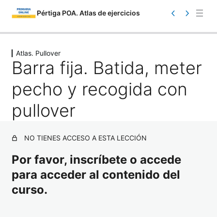
Pértiga POA. Atlas de ejercicios
Saltar
Ant
Sig
eri
uie
al
Atlas. Pullover
or
nte
Barra fija. Batida, meter
contenido
pecho y recogida con
pullover
Atlas. Información
NO TIENES ACCESO A ESTA LECCIÓN
1 lección
Por favor, inscríbete o accede
Atlas. Toma de contacto
para acceder al contenido del
17 lecciones
Atlas. Iniciación
curso.
23 lecciones
Atlas. Carrera