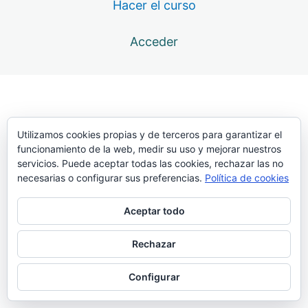
Hacer el curso
12 lecciones
Atlas. Transporte
Acceder
6 lecciones
Atlas. Batida
33 lecciones
Atlas. Presentación
19 lecciones
Atlas. Clavada
Utilizamos cookies propias y de terceros para garantizar el
funcionamiento de la web, medir su uso y mejorar nuestros
69 lecciones
servicios. Puede aceptar todas las cookies, rechazar las no
Atlas. Penetración
necesarias o configurar sus preferencias.
Política de cookies
36 lecciones
Atlas. Pullover
Aceptar todo
Anillas. Balanceo + recogida. Acelerar el péndulo
Rechazar
Barra fija. Batida, meter pecho y recogida con pullover
Configurar
Péndulo a rígida desde el plinto. Para el pullover