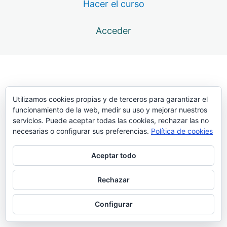
Hacer el curso
12 lecciones
Atlas. Transporte
Acceder
6 lecciones
Atlas. Batida
33 lecciones
Atlas. Presentación
19 lecciones
Atlas. Clavada
Utilizamos cookies propias y de terceros para garantizar el
funcionamiento de la web, medir su uso y mejorar nuestros
69 lecciones
servicios. Puede aceptar todas las cookies, rechazar las no
Atlas. Penetración
necesarias o configurar sus preferencias.
Política de cookies
36 lecciones
Atlas. Pullover
Aceptar todo
20 lecciones
Atlas. Péndulo
Rechazar
18 lecciones
Atlas. Recogida y extensión
Configurar
63 lecciones