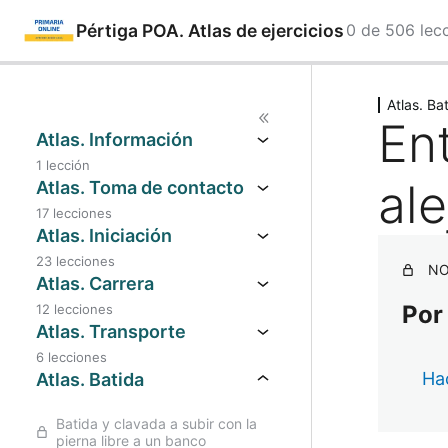
Pértiga POA. Atlas de ejercicios
0 de 506 lec
Saltar
Ant
Sig
eri
uie
al
Atlas. Ba
or
nte
En
contenido
Atlas. Información
1 lección
al
Atlas. Toma de contacto
17 lecciones
Atlas. Iniciación
23 lecciones
NO
Atlas. Carrera
Por
12 lecciones
Atlas. Transporte
6 lecciones
Hac
Atlas. Batida
Batida y clavada a subir con la
pierna libre a un banco