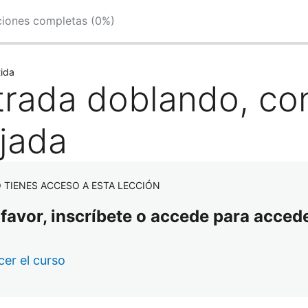
ciones completas (0%)
tida
trada doblando, co
ejada
 TIENES ACCESO A ESTA LECCIÓN
 favor, inscríbete o accede para accede
er el curso