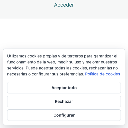
Acceder
12 lecciones
Atlas. Transporte
6 lecciones
Atlas. Batida
33 lecciones
Atlas. Presentación
19 lecciones
Atlas. Clavada
Utilizamos cookies propias y de terceros para garantizar el
funcionamiento de la web, medir su uso y mejorar nuestros
servicios. Puede aceptar todas las cookies, rechazar las no
Andar gigante simulando la clavada, con barra en alto
necesarias o configurar sus preferencias.
Política de cookies
Batida paso clavando la pértiga, arrastrando la punta
por el suelo
Aceptar todo
Batida paso simulando la clavada, con un disco de
Rechazar
pesas
Batida y clavada con un trozo de pértiga, a tocar arriba
Configurar
Batidas encadenadas clavando pértiga