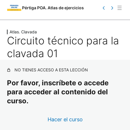
Pértiga POA. Atlas de ejercicios
Saltar
Ant
Sig
eri
uie
al
Atlas. Clavada
or
nte
Circuito técnico para la
contenido
clavada 01
NO TIENES ACCESO A ESTA LECCIÓN
Por favor, inscríbete o accede
Atlas. Información
para acceder al contenido del
1 lección
Atlas. Toma de contacto
curso.
17 lecciones
Atlas. Iniciación
Hacer el curso
23 lecciones
Atlas. Carrera