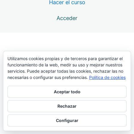
Hacer el curso
12 lecciones
Atlas. Transporte
Acceder
6 lecciones
Atlas. Batida
33 lecciones
Atlas. Presentación
19 lecciones
Atlas. Clavada
Utilizamos cookies propias y de terceros para garantizar el
funcionamiento de la web, medir su uso y mejorar nuestros
69 lecciones
servicios. Puede aceptar todas las cookies, rechazar las no
Atlas. Penetración
necesarias o configurar sus preferencias.
Política de cookies
Clavada con barra deslizante
Aceptar todo
Entrada. Rígida. Con 4-6 pasos. Elástico frenante a los
hombros
Rechazar
Entradas con carreras cortas (hasta 6 pasos), doblando.
Configurar
Elástico resistente en la pértiga