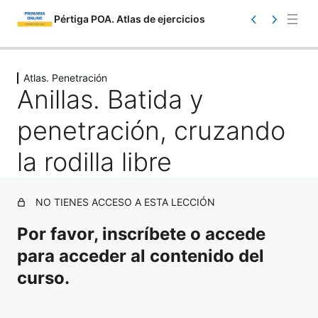
Pértiga POA. Atlas de ejercicios
Saltar
Ant
Sig
eri
uie
al
Atlas. Penetración
or
nte
Anillas. Batida y
contenido
penetración, cruzando
la rodilla libre
Atlas. Información
NO TIENES ACCESO A ESTA LECCIÓN
1 lección
Por favor, inscríbete o accede
Atlas. Toma de contacto
para acceder al contenido del
17 lecciones
Atlas. Iniciación
curso.
23 lecciones
Atlas. Carrera