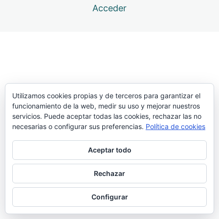
Acceder
12 lecciones
Atlas. Transporte
6 lecciones
Atlas. Batida
Batida y clavada a subir con la pierna libre a un banco
Penetración con pértiga sujetada por dos compañeros
Utilizamos cookies propias y de terceros para garantizar el
funcionamiento de la web, medir su uso y mejorar nuestros
Batida pliométrica al banco. 1 apoyo y clavando la
servicios. Puede aceptar todas las cookies, rechazar las no
pértiga
necesarias o configurar sus preferencias.
Política de cookies
Batida y penetración. Ayudante desplazándose con la
pértiga en alto
Aceptar todo
Batida pliométrica al banco. 2 apoyos y clavando la
Rechazar
pértiga
Clavada en el cajetín móvil con ritmo (4 pasos)
Configurar
Cuerda. De lanzado, batida a agarrarse + entrada y