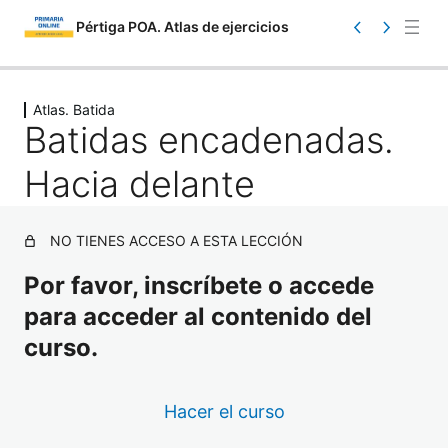
Pértiga POA. Atlas de ejercicios
Saltar
Ant
Sig
eri
uie
al
Atlas. Batida
or
nte
Batidas encadenadas.
contenido
Hacia delante
NO TIENES ACCESO A ESTA LECCIÓN
Por favor, inscríbete o accede
Atlas. Información
para acceder al contenido del
1 lección
Atlas. Toma de contacto
curso.
17 lecciones
Atlas. Iniciación
Hacer el curso
23 lecciones
Atlas. Carrera