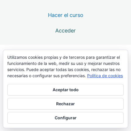
12 lecciones
Atlas. Transporte
Hacer el curso
6 lecciones
Atlas. Batida
Acceder
33 lecciones
Atlas. Presentación
19 lecciones
Atlas. Clavada
Utilizamos cookies propias y de terceros para garantizar el
funcionamiento de la web, medir su uso y mejorar nuestros
69 lecciones
servicios. Puede aceptar todas las cookies, rechazar las no
Atlas. Penetración
necesarias o configurar sus preferencias.
Política de cookies
36 lecciones
Atlas. Pullover
Aceptar todo
20 lecciones
Atlas. Péndulo
Rechazar
18 lecciones
Atlas. Recogida y extensión
Configurar
63 lecciones