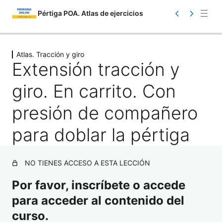
Pértiga POA. Atlas de ejercicios
Saltar
Ant
Sig
eri
uie
al
Atlas. Tracción y giro
or
nte
Extensión tracción y
contenido
giro. En carrito. Con
presión de compañero
para doblar la pértiga
Atlas. Información
1 lección
NO TIENES ACCESO A ESTA LECCIÓN
Atlas. Toma de contacto
17 lecciones
Por favor, inscríbete o accede
Atlas. Iniciación
para acceder al contenido del
23 lecciones
curso.
Atlas. Carrera