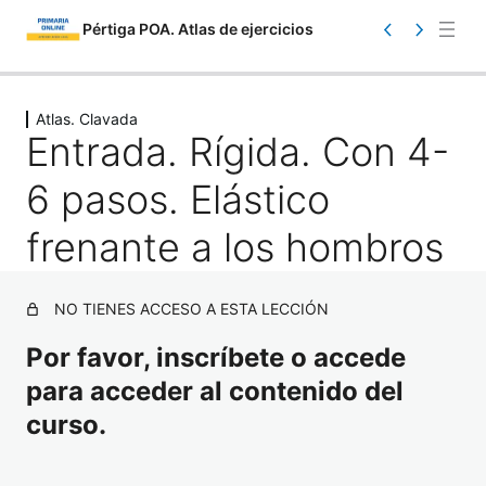
Pértiga POA. Atlas de ejercicios
Saltar
Ant
Sig
eri
uie
al
Atlas. Clavada
or
nte
Entrada. Rígida. Con 4-
contenido
6 pasos. Elástico
frenante a los hombros
Atlas. Información
NO TIENES ACCESO A ESTA LECCIÓN
1 lección
Por favor, inscríbete o accede
Atlas. Toma de contacto
para acceder al contenido del
17 lecciones
Atlas. Iniciación
curso.
23 lecciones
Atlas. Carrera