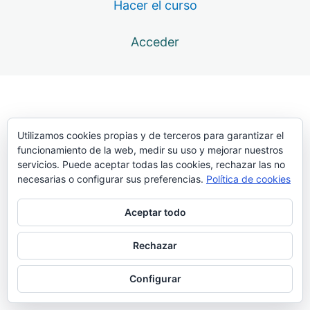
Hacer el curso
12 lecciones
Atlas. Transporte
Acceder
6 lecciones
Atlas. Batida
33 lecciones
Atlas. Presentación
19 lecciones
Atlas. Clavada
Utilizamos cookies propias y de terceros para garantizar el
funcionamiento de la web, medir su uso y mejorar nuestros
servicios. Puede aceptar todas las cookies, rechazar las no
Andar gigante simulando la clavada, con barra en alto
necesarias o configurar sus preferencias.
Política de cookies
Batida paso clavando la pértiga, arrastrando la punta
por el suelo
Aceptar todo
Batida paso simulando la clavada, con un disco de
Rechazar
pesas
Batida y clavada con un trozo de pértiga, a tocar arriba
Configurar
Batidas encadenadas clavando pértiga