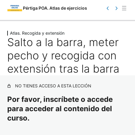
Pértiga POA. Atlas de ejercicios
Saltar
Ant
Sig
eri
uie
al
Atlas. Recogida y extensión
or
nte
Salto a la barra, meter
contenido
pecho y recogida con
extensión tras la barra
Atlas. Información
NO TIENES ACCESO A ESTA LECCIÓN
1 lección
Por favor, inscríbete o accede
Atlas. Toma de contacto
para acceder al contenido del
17 lecciones
Atlas. Iniciación
curso.
23 lecciones
Atlas. Carrera