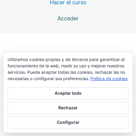
Hacer el curso
12 lecciones
Atlas. Transporte
Acceder
6 lecciones
Atlas. Batida
33 lecciones
Atlas. Presentación
19 lecciones
Atlas. Clavada
Utilizamos cookies propias y de terceros para garantizar el
funcionamiento de la web, medir su uso y mejorar nuestros
69 lecciones
servicios. Puede aceptar todas las cookies, rechazar las no
Atlas. Penetración
necesarias o configurar sus preferencias.
Política de cookies
36 lecciones
Atlas. Pullover
Aceptar todo
20 lecciones
Atlas. Péndulo
Rechazar
18 lecciones
Atlas. Recogida y extensión
Configurar
Abanicos en la barra fija