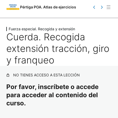
Pértiga POA. Atlas de ejercicios
Saltar
Ant
Sig
eri
uie
al
Fuerza especial. Recogida y extensión
or
nte
Cuerda. Recogida
contenido
extensión tracción, giro
y franqueo
Atlas. Información
NO TIENES ACCESO A ESTA LECCIÓN
1 lección
Por favor, inscríbete o accede
Atlas. Toma de contacto
para acceder al contenido del
17 lecciones
Atlas. Iniciación
curso.
23 lecciones
Atlas. Carrera