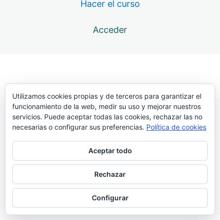
Hacer el curso
12 lecciones
Atlas. Transporte
Acceder
6 lecciones
Atlas. Batida
33 lecciones
Atlas. Presentación
19 lecciones
Atlas. Clavada
Utilizamos cookies propias y de terceros para garantizar el
funcionamiento de la web, medir su uso y mejorar nuestros
69 lecciones
servicios. Puede aceptar todas las cookies, rechazar las no
Atlas. Penetración
necesarias o configurar sus preferencias.
Política de cookies
36 lecciones
Atlas. Pullover
Aceptar todo
20 lecciones
Atlas. Péndulo
Rechazar
18 lecciones
Atlas. Recogida y extensión
Configurar
63 lecciones