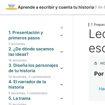
Aprende a escribir y cuenta tu historia
0 de 
Saltar
Anteri
al
7. Prepar
Lec
contenido
1. Presentación y
primeros pasos
esc
2 lecciones
2. ¿De dónde sacamos
las ideas?
16 lecciones
NO
3. Diseña los personajes
de tu historia
Por
12 lecciones, 2 cuestionarios
4. El narrador de la
historia
Hac
5 lecciones, 1 cuestionario
5. La trama
15 lecciones