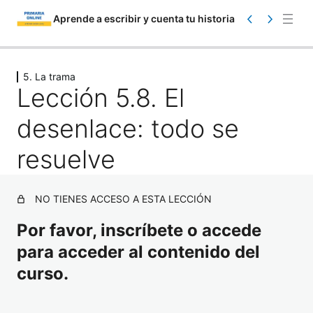
Aprende a escribir y cuenta tu historia
Saltar
Anterior
Siguiente
al
5. La trama
Lección 5.8. El
contenido
desenlace: todo se
resuelve
1. Presentación y primeros pasos
NO TIENES ACCESO A ESTA LECCIÓN
2 lecciones
Por favor, inscríbete o accede
2. ¿De dónde sacamos las ideas?
para acceder al contenido del
16 lecciones
3. Diseña los personajes de tu
curso.
historia
12 lecciones, 2 cuestionarios