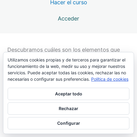
Hacer el curso
4. El narrador de la historia
5 lecciones, 1 cuestionario
Acceder
5. La trama
Lección 5.1. ¿Que es la trama?
Lección 5.2. Tema y conflicto
Descubramos cuáles son los elementos que
interactúan en la trama.
Utilizamos cookies propias y de terceros para garantizar el
Lección 5.2 b. Crea el conflicto de tu novela
funcionamiento de la web, medir su uso y mejorar nuestros
servicios. Puede aceptar todas las cookies, rechazar las no
Lección 5.3. Inicio, nudo y desenlace
necesarias o configurar sus preferencias.
Política de cookies
Lección 5.3 b. Planifica un cuento
Aceptar todo
Lección 5.4. Inicio: a pescar lectores
Rechazar
Lección 5.5. Inicio: el principio de tu historia
Configurar
Lección 5.5 b. Inicio: mundo ordinario y mundo especial
Lección 5.6. ¿Qué escribir en el inicio?