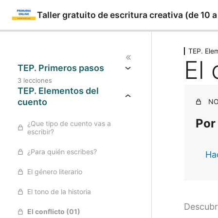
Taller gratuito de escritura creativa (de 10 
Saltar
Anteri
al
TEP. Ele
El 
contenido
TEP. Primeros pasos
3 lecciones
TEP. Elementos del
cuento
NO
Por
¿Que tipo de cuento vas a
escribir?
¿Para quién escribes?
Hac
El género literario
El tono de la historia
Descubr
El conflicto (01)