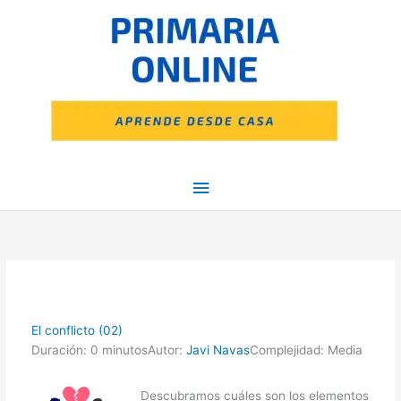
Ir
Menú
al
contenido
principal
El conflicto (02)
Duración: 0 minutos
Autor:
Javi Navas
Complejidad: Media
Descubramos cuáles son los elementos