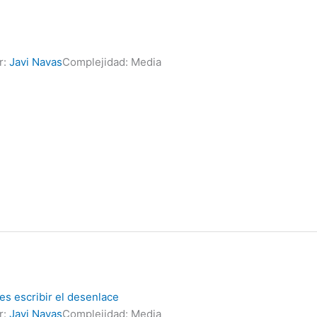
r:
Javi Navas
Complejidad: Media
s escribir el desenlace
r:
Javi Navas
Complejidad: Media