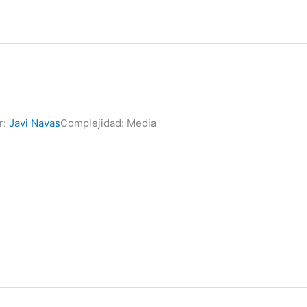
r:
Javi Navas
Complejidad: Media