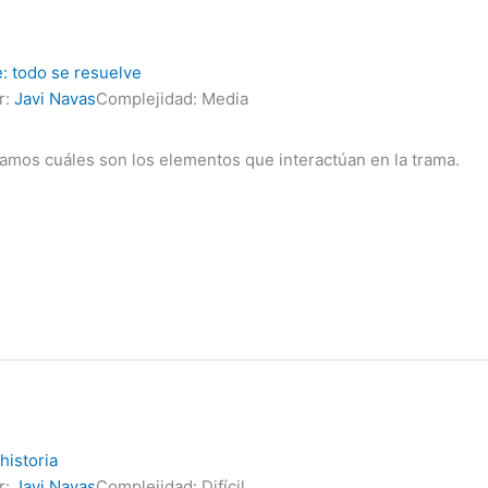
e: todo se resuelve
r:
Javi Navas
Complejidad: Media
mos cuáles son los elementos que interactúan en la trama.
 historia
r:
Javi Navas
Complejidad: Difícil