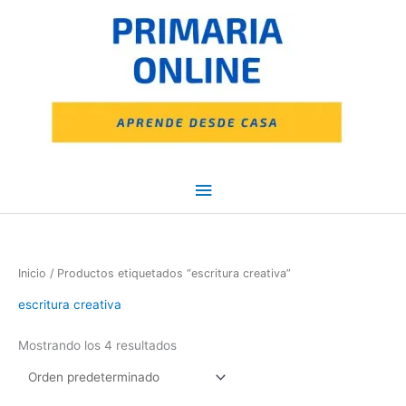
Ir
Menú
al
contenido
principal
Inicio
/ Productos etiquetados “escritura creativa”
escritura creativa
Mostrando los 4 resultados