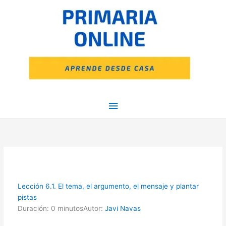
Ir
Menú
al
contenido
principal
Lección 6.1. El tema, el argumento, el mensaje y plantar
pistas
Duración: 0 minutos
Autor:
Javi Navas