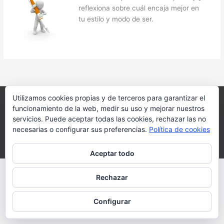
reflexiona sobre cuál encaja mejor en
tu estilo y modo de ser.
Utilizamos cookies propias y de terceros para garantizar el
Copyright © 2026 Javi Navas para Primaria Online Academia.
funcionamiento de la web, medir su uso y mejorar nuestros
servicios. Puede aceptar todas las cookies, rechazar las no
Email: info@primariaonline.com
necesarias o configurar sus preferencias.
Política de cookies
Novelas de Javi Navas en https://www.javinavas.es
Aceptar todo
Rechazar
Configurar