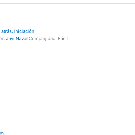
 atrás. Iniciación
or:
Javi Navas
Complejidad: Fácil
rás