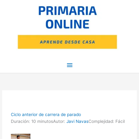
Ir
Menú
al
contenido
principal
Ciclo anterior de carrera de parado
Duración: 10 minutos
Autor:
Javi Navas
Complejidad: Fácil